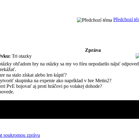
Předchozí t
Zpráva
ěvku:
Tri otazky
otázky ohľadom hry na otázky sa my vo fóru nepodarilo nájsť odpoveď
rekážať.
re na stalo získat alebo len kúpiť?
vytvoriť skupinka na expenie ako napríklad v hre Metin2?
veri PvE bojovať aj proti hráčovi po volakej dohode?
povede.