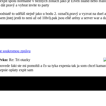
expit spolu normálně v běžných zónách jako je Elven island nebo Halow
 dát pravý a vybrat invite to party
podstatě to uděláš stejně jako u bodu 2. označit,pravý a vyzvat na duel 
jsem jistej jestli to neni až od 10lvl).pak jsou eště arény a server war a 
ěvku:
Re: Tri otazky
vede fakt ste mi pomohli a čo sa tyka expenia tak ja som chcel kamara
lepsie oplaty expit sam