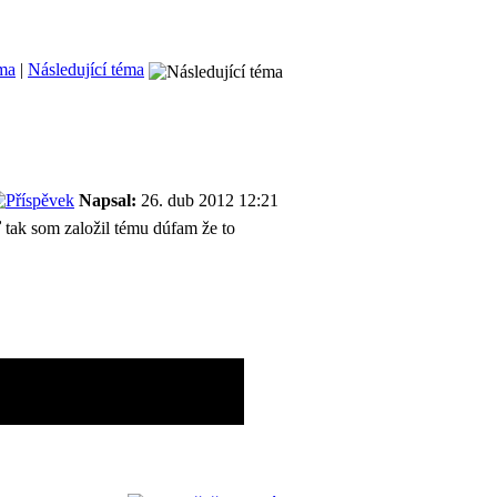
éma
|
Následující téma
Napsal:
26. dub 2012 12:21
 tak som založil tému dúfam že to