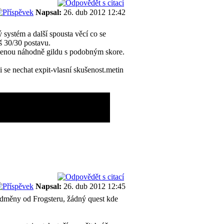
Napsal:
26. dub 2012 12:42
systém a další spousta věcí co se
áš 30/30 postavu.
dělenou náhodně gildu s podobným skore.
 se nechat expit-vlasní skušenost.metin
Napsal:
26. dub 2012 12:45
e/odměny od Frogsteru, žádný quest kde