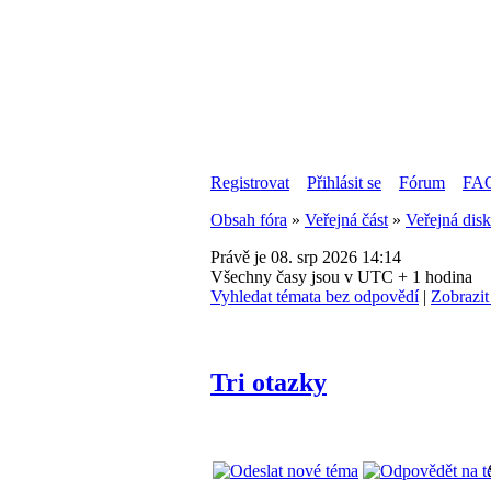
Registrovat
Přihlásit se
Fórum
FA
Obsah fóra
»
Veřejná část
»
Veřejná dis
Právě je 08. srp 2026 14:14
Všechny časy jsou v UTC + 1 hodina
Vyhledat témata bez odpovědí
|
Zobrazit
Tri otazky