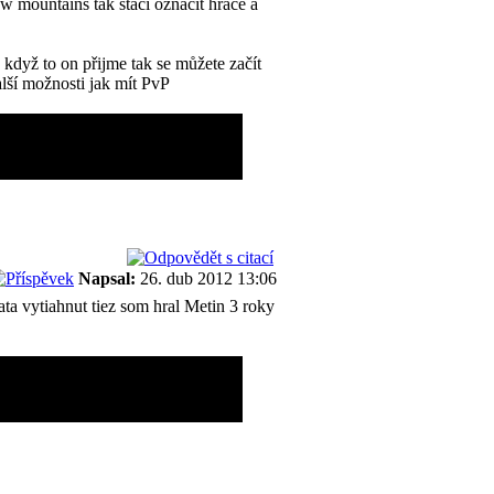
 mountains tak stačí označit hráče a
a když to on přijme tak se můžete začít
další možnosti jak mít PvP
Napsal:
26. dub 2012 13:06
ta vytiahnut tiez som hral Metin 3 roky