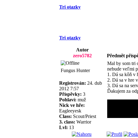
Tri otazky
Tri otazky
Autor
zero5782
Předmět přísp
Mal by som tri 
nebude veľmi p
Fungus Hunter
1. Dá sa kôň v h
2. Dá sa v hre 
Registrován:
24. dub
3. Dá sa na ser
2012 7:57
Ďakujem za od
Příspěvky:
3
Pohlaví:
muž
Nick ve hře:
Eagleeyesk
Class:
Scout/Priest
3. class:
Warrior
Lvl:
13