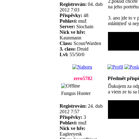
2.pokud chcete 
Registrován:
04. dub
na jeho portrétu
2012 7:03
Příspěvky:
48
3. ano jde to v 
Pohlaví:
muž
mlátit(teď si ne
Server:
Siochain
Nick ve hře:
Kaunmann
Class:
Scout/Warden
3. class:
Druid
Lvl:
55/50/0
zero5782
Předmět přísp
Ďakujem za odpo
a viem ze tu sa 
Fungus Hunter
Registrován:
24. dub
2012 7:57
Příspěvky:
3
Pohlaví:
muž
Nick ve hře:
Eagleeyesk