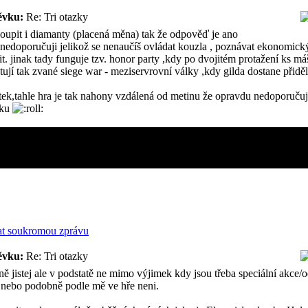
ěvku:
Re: Tri otazky
koupit i diamanty (placená měna) tak že odpověď je ano
nedoporučuji jelikož se nenaučíš ovládat kouzla , poznávat ekonomický 
it. jinak tady funguje tzv. honor party ,kdy po dvojitém protažení ks m
stují tak zvané siege war - meziservrovní války ,kdy gilda dostane při
tek,tahle hra je tak nahony vzdálená od metinu že opravdu nedoporučuji
oku
ěvku:
Re: Tri otazky
lně jistej ale v podstatě ne mimo výjimek kdy jsou třeba speciální akc
 nebo podobně podle mě ve hře neni.