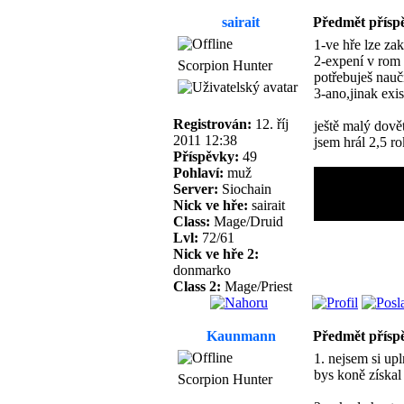
sairait
Předmět přísp
1-ve hře lze za
2-expení v rom 
Scorpion Hunter
potřebuješ nauč
3-ano,jinak exi
Registrován:
12. říj
ještě malý dově
2011 12:38
jsem hrál 2,5 r
Příspěvky:
49
Pohlaví:
muž
Server:
Siochain
Nick ve hře:
sairait
Class:
Mage/Druid
Lvl:
72/61
Nick ve hře 2:
donmarko
Class 2:
Mage/Priest
Kaunmann
Předmět přísp
1. nejsem si up
bys koně získal
Scorpion Hunter