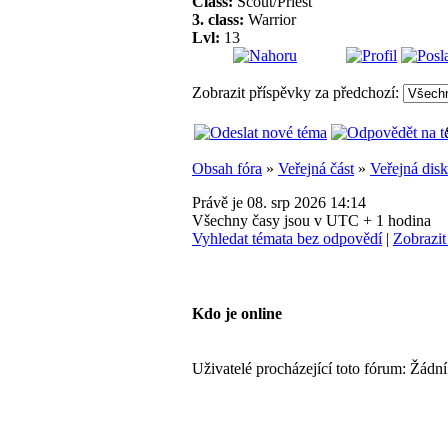
Class:
Scout/Priest
3. class:
Warrior
Lvl:
13
Zobrazit příspěvky za předchozí:
Obsah fóra
»
Veřejná část
»
Veřejná dis
Právě je 08. srp 2026 14:14
Všechny časy jsou v UTC + 1 hodina
Vyhledat témata bez odpovědí
|
Zobrazit
Kdo je online
Uživatelé procházející toto fórum: Žádní