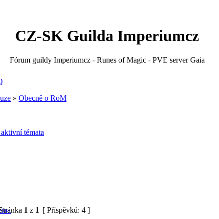
CZ-SK Guilda Imperiumcz
Fórum guildy Imperiumcz - Runes of Magic - PVE server Gaia
Q
kuze
»
Obecně o RoM
 aktivní témata
Stránka
1
z
1
[ Příspěvků: 4 ]