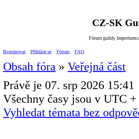
CZ-SK Gui
Fórum guildy Imperiumcz
Registrovat
Přihlásit se
Fórum
FAQ
Obsah fóra
»
Veřejná část
Právě je 07. srp 2026 15:41
Všechny časy jsou v UTC +
Vyhledat témata bez odpově