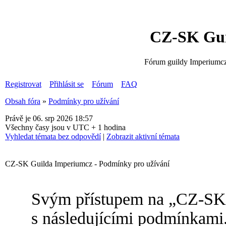
CZ-SK Gui
Fórum guildy Imperiumcz
Registrovat
Přihlásit se
Fórum
FAQ
Obsah fóra
»
Podmínky pro užívání
Právě je 06. srp 2026 18:57
Všechny časy jsou v UTC + 1 hodina
Vyhledat témata bez odpovědí
|
Zobrazit aktivní témata
CZ-SK Guilda Imperiumcz - Podmínky pro užívání
Svým přístupem na „CZ-SK 
s následujícími podmínkami.