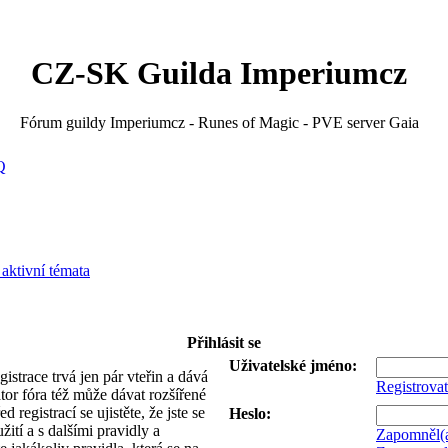
CZ-SK Guilda Imperiumcz
Fórum guildy Imperiumcz - Runes of Magic - PVE server Gaia
Q
 aktivní témata
Přihlásit se
Uživatelské jméno:
gistrace trvá jen pár vteřin a dává
Registrovat
or fóra též může dávat rozšířené
registrací se ujistěte, že jste se
Heslo:
tí a s dalšími pravidly a
Zapomněl(a