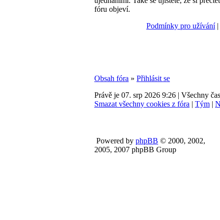
ujednáními. Také se ujistěte, že si přečte
fóru objeví.
Podmínky pro užívání
Obsah fóra
»
Přihlásit se
Právě je 07. srp 2026 9:26 | Všechny č
Smazat všechny cookies z fóra
|
Tým
|
N
Powered by
phpBB
© 2000, 2002,
2005, 2007 phpBB Group