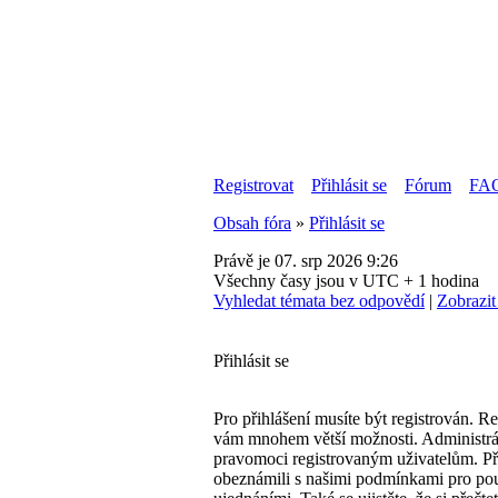
Registrovat
Přihlásit se
Fórum
FA
Obsah fóra
»
Přihlásit se
Právě je 07. srp 2026 9:26
Všechny časy jsou v UTC + 1 hodina
Vyhledat témata bez odpovědí
|
Zobrazit
Přihlásit se
Pro přihlášení musíte být registrován. Re
vám mnohem větší možnosti. Administrát
pravomoci registrovaným uživatelům. Před 
obeznámili s našimi podmínkami pro použi