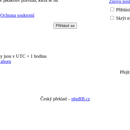
te jakákoliv pravidla, která se na
Znovu posla
Přihlás
|
Ochrana soukromí
Skrýt m
asy jsou v UTC + 1 hodina
ahoru
Přejít
Český překlad –
phpBB.cz