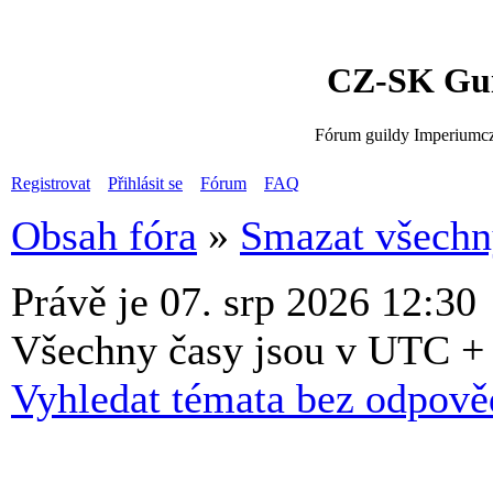
CZ-SK Gui
Fórum guildy Imperiumcz
Registrovat
Přihlásit se
Fórum
FAQ
Obsah fóra
»
Smazat všechny
Právě je 07. srp 2026 12:30
Všechny časy jsou v UTC +
Vyhledat témata bez odpově